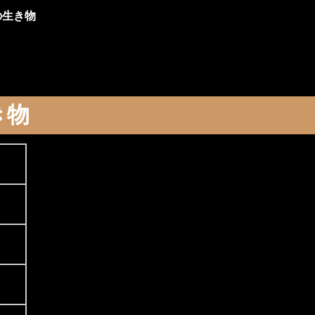
の生き物
る
き物