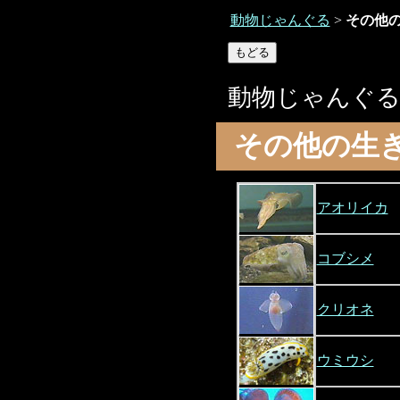
動物じゃんぐる
>
その他
動物じゃんぐ
その他の生
アオリイカ
コブシメ
クリオネ
ウミウシ