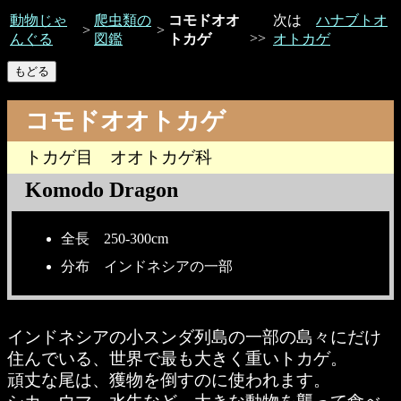
動物じゃ
爬虫類の
コモドオオ
次は
ハナブトオ
>
>
>>
んぐる
図鑑
トカゲ
オトカゲ
コモドオオトカゲ
トカゲ目 オオトカゲ科
Komodo Dragon
全長 250-300cm
分布 インドネシアの一部
インドネシアの小スンダ列島の一部の島々にだけ
住んでいる、世界で最も大きく重いトカゲ。
頑丈な尾は、獲物を倒すのに使われます。